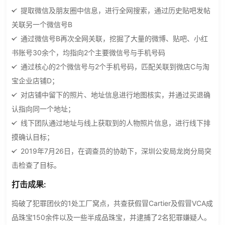
提取微信及朋友圈中信息，进行全网搜索，通过历史贴吧发帖
关联另一个微信号B
通过微信号B再次全网关联，挖掘了大量的微博、贴吧、小红
书账号30余个，均指向2个主要微信号与手机号码
通过核心的2个微信号与2个手机号码，匹配关联到微店C与淘
宝企业店铺D；
对店铺中留下的照片、地址信息进行地图核实，并通过买退确
认指向同一个地址；
线下团队通过地址与线上获取到的人物照片信息，进行线下排
摸确认目标；
2019年7月26日，在调查员的协助下，深圳公安局龙岗分局突
击检查了目标。
打击成果:
捣破了犯罪团伙的1处工厂窝点，共查获假冒Cartier及假冒VCA成
品珠宝150余件以及一些半成品珠宝，并逮捕了2名犯罪嫌疑人。