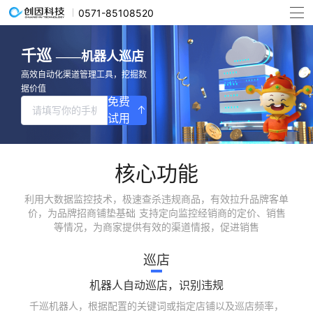
0571-85108520
千巡
——机器人巡店
高效自动化渠道管理工具，挖掘数
据价值
免费
试用
核心功能
利用大数据监控技术，极速查杀违规商品，有效拉升品牌客单
价，为品牌招商铺垫基础 支持定向监控经销商的定价、销售
等情况，为商家提供有效的渠道情报，促进销售
巡店
机器人自动巡店，识别违规
千巡机器人，根据配置的关键词或指定店铺以及巡店频率，