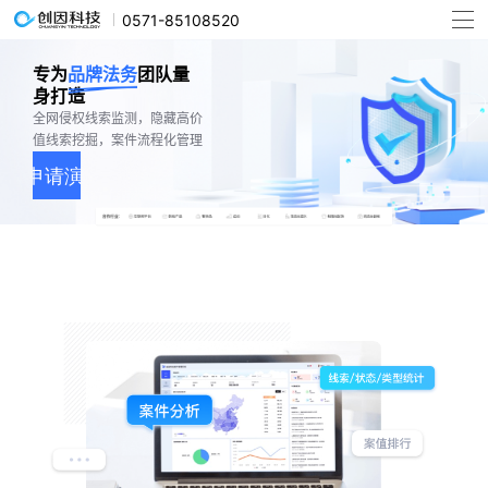
0571-85108520
专为
品牌法务
团队量
身打造
全网侵权线索监测，隐藏高价
值线索挖掘，案件流程化管理